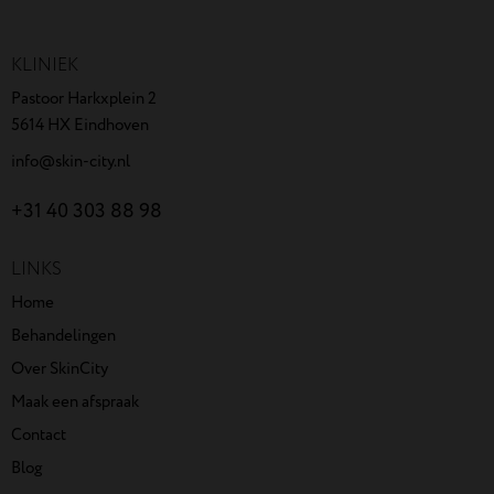
KLINIEK
Pastoor Harkxplein 2
5614 HX Eindhoven
info@skin-city.nl
+31 40 303 88 98
LINKS
Home
Behandelingen
Over SkinCity
Maak een afspraak
Contact
Blog