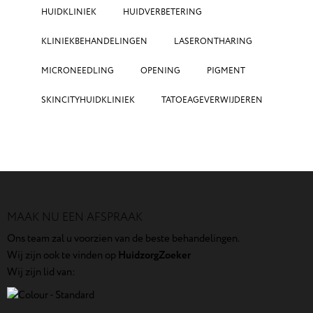
HUIDKLINIEK
HUIDVERBETERING
KLINIEKBEHANDELINGEN
LASERONTHARING
MICRONEEDLING
OPENING
PIGMENT
SKINCITYHUIDKLINIEK
TATOEAGEVERWIJDEREN
MAAK NU EEN AFSPRAAK
Ons team zal u voorzien van de beste behandelingen.
Wij zijn ook te vinden op
HuidzorgZoeker
Wij zijn lid van: