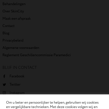
Behandelingen
Over SkinCity
Maak een afspraak
Contact
Blog
Privacybeleid
Algemene voorwaarden
Reglement Geschillencommissie Paramedici
BLIJF IN CONTACT
Facebook
Twitter
Instagram
Youtube
Om u beter en persoonlijker te helpen, gebruiken wij cookies
en vergelijkbare technieken. Met deze cookies volgen wij en