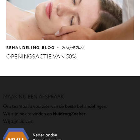
BEHANDELING
,
BLOG
20 april 2022
OPENINGSACTIE VAN 50%
MAAK NU EEN AFSPRAAK
Ons team zal u voorzien van de beste behandelingen.
Wij zijn ook te vinden op
HuidzorgZoeker
Wij zijn lid van: