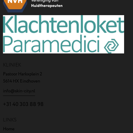
KLINIEK
Pastoor Harkxplein 2
5614 HX Eindhoven
info@skin-city.nl
+31 40 303 88 98
LINKS
Home