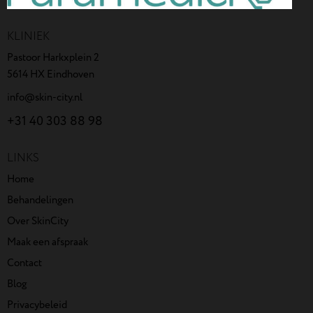
KLINIEK
Pastoor Harkxplein 2
5614 HX Eindhoven
info@skin-city.nl
+31 40 303 88 98
LINKS
Home
Behandelingen
Over SkinCity
Maak een afspraak
Contact
Blog
Privacybeleid