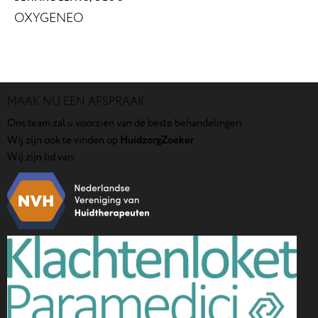
OXYGENEO
MAAK NU EEN AFSPRAAK
Ons team zal u voorzien van de beste behandelingen.
Wij zijn ook te vinden op
HuidzorgZoeker
Wij zijn lid van: