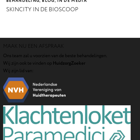
BEHANDELING
BLOG
IN DE MEDIA
,
,
SKINCITY IN DE BIOSCOOP
MAAK NU EEN AFSPRAAK
Ons team zal u voorzien van de beste behandelingen.
Wij zijn ook te vinden op
HuidzorgZoeker
Wij zijn lid van: