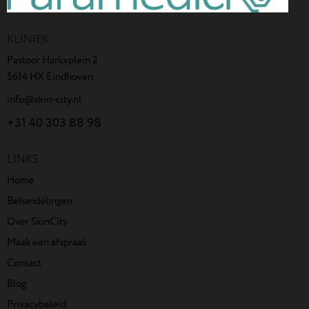
KLINIEK
Pastoor Harkxplein 2
5614 HX Eindhoven
info@skin-city.nl
+31 40 303 88 98
LINKS
Home
Behandelingen
Over SkinCity
Maak een afspraak
Contact
Blog
Privacybeleid