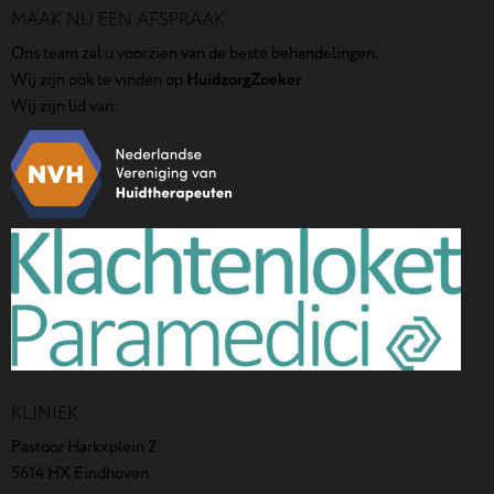
MAAK NU EEN AFSPRAAK
Ons team zal u voorzien van de beste behandelingen.
Wij zijn ook te vinden op
HuidzorgZoeker
Wij zijn lid van:
KLINIEK
Pastoor Harkxplein 2
5614 HX Eindhoven