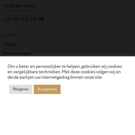
info@skin-city.nl
+31 40 303 88 98
LINKS
Home
Behandelingen
Over SkinCity
Om u beter en persoonlijker te helpen, gebruiken wij cookies
Maak een afspraak
en vergelijkbare technieken. Met deze cookies volgen wij en
derde partijen uw internetgedrag binnen onze site.
Contact
Blog
Weigeren
Accepteren
Privacybeleid
Algemene voorwaarden
Reglement Geschillencommissie Paramedici
BLIJF IN CONTACT