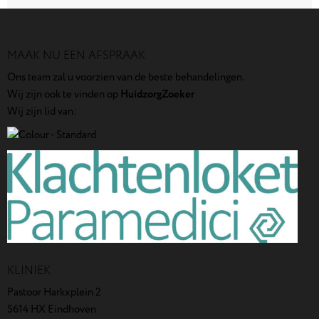
MAAK NU EEN AFSPRAAK
Ons team zal u voorzien van de beste behandelingen.
Wij zijn ook te vinden op
HuidzorgZoeker
Wij zijn lid van:
KLINIEK
Pastoor Harkxplein 2
5614 HX Eindhoven