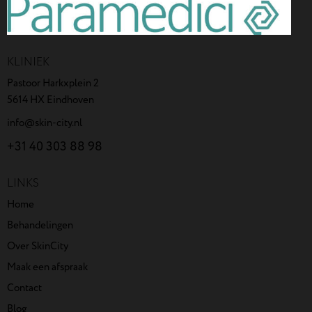
KLINIEK
Pastoor Harkxplein 2
5614 HX Eindhoven
info@skin-city.nl
+31 40 303 88 98
LINKS
Home
Behandelingen
Over SkinCity
Maak een afspraak
Contact
Blog