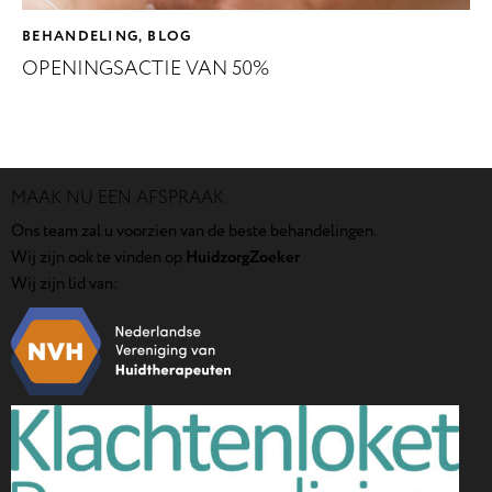
BEHANDELING
BLOG
,
OPENINGSACTIE VAN 50%
MAAK NU EEN AFSPRAAK
Ons team zal u voorzien van de beste behandelingen.
Wij zijn ook te vinden op
HuidzorgZoeker
Wij zijn lid van: