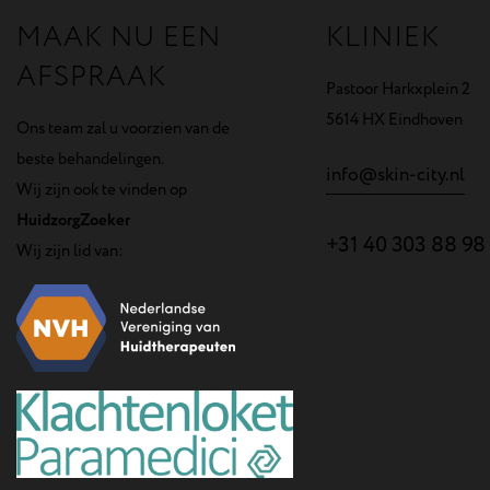
MAAK NU EEN
KLINIEK
AFSPRAAK
Pastoor Harkxplein 2
5614 HX Eindhoven
Ons team zal u voorzien van de
beste behandelingen.
info@skin-city.nl
Wij zijn ook te vinden op
HuidzorgZoeker
+31 40 303 88 98
Wij zijn lid van: