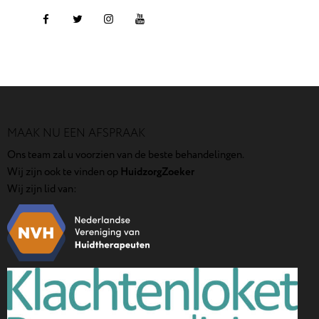
MAAK NU EEN AFSPRAAK
Ons team zal u voorzien van de beste behandelingen.
Wij zijn ook te vinden op
HuidzorgZoeker
Wij zijn lid van: