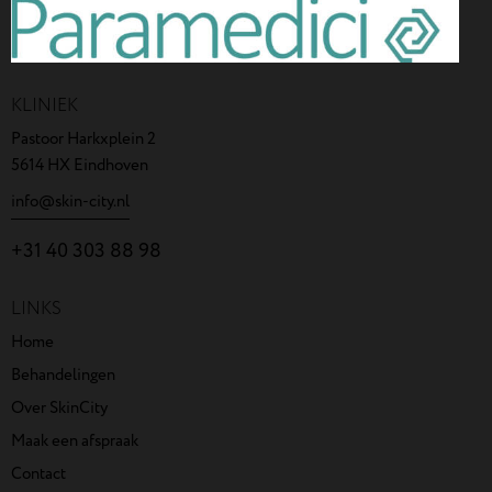
KLINIEK
Pastoor Harkxplein 2
5614 HX Eindhoven
info@skin-city.nl
+31 40 303 88 98
LINKS
Home
Behandelingen
Over SkinCity
Maak een afspraak
Contact