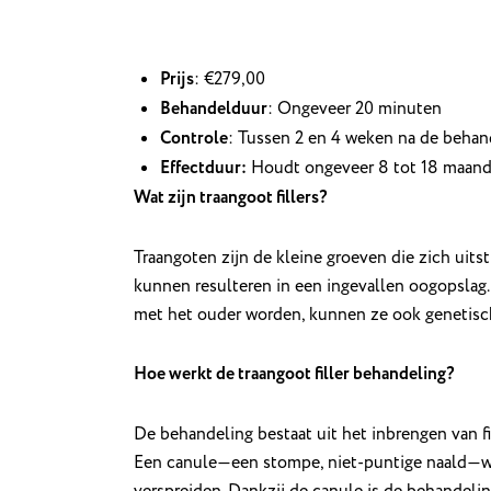
Prijs
: €279,00
Behandelduur
: Ongeveer 20 minuten
Controle
: Tussen 2 en 4 weken na de behan
Effectduur:
Houdt ongeveer 8 tot 18 maand
Wat zijn traangoot fillers?
Traangoten zijn de kleine groeven die zich uit
kunnen resulteren in een ingevallen oogopslag
met het ouder worden, kunnen ze ook genetisch
Hoe werkt de traangoot filler behandeling?
De behandeling bestaat uit het inbrengen van fill
Een canule—een stompe, niet-puntige naald—wor
verspreiden. Dankzij de canule is de behandelin