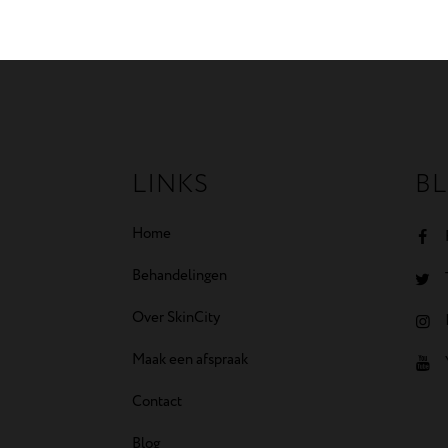
LINKS
BL
Home
Behandelingen
Over SkinCity
Maak een afspraak
Contact
Blog