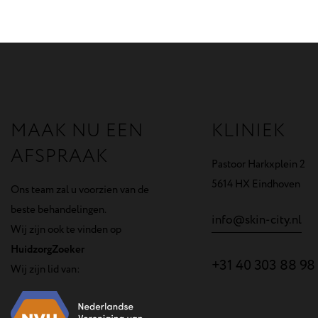
MAAK NU EEN
KLINIEK
AFSPRAAK
Pastoor Harkxplein 2
5614 HX Eindhoven
Ons team zal u voorzien van de
beste behandelingen.
info@skin-city.nl
Wij zijn ook te vinden op
HuidzorgZoeker
+31 40 303 88 98
Wij zijn lid van: