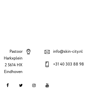
Pastoor
info@skin-city.nl
Harkxplein
+31 40 303 88 98
2 5614 HX
Eindhoven