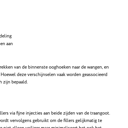
deling
en aan
strekken van de binnenste ooghoeken naar de wangen, en
. Hoewel deze verschijnselen vaak worden geassocieerd
 zijn bepaald.
ers via fijne injecties aan beide zijden van de traangoot.
dt vervolgens gebruikt om de fillers gelijkmatig te
g niet alleen veiliger maar minimaliseert het ook het