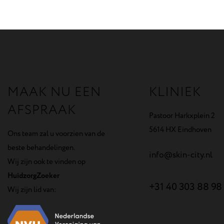
MAAK NU EEN
KLINIEK
AFSPRAAK
Pastoor Harkxplein 2
5614 HX Eindhoven
Ons team zal u voorzien van de
beste behandelingen.
info@skin-city.nl
Wij zijn ook te vinden op
HuidzorgZoeker
+31 40 303 88 98
Wij zijn lid van: