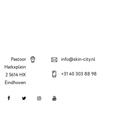
Pastoor
info@skin-city.nl
Harkxplein
+31 40 303 88 98
2 5614 HX
Eindhoven