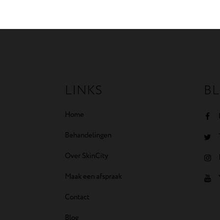
LINKS
BL
Home
Behandelingen
Over SkinCity
Maak een afspraak
Contact
Blog