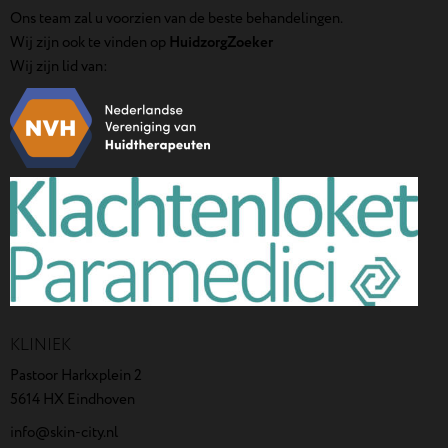
Ons team zal u voorzien van de beste behandelingen.
Wij zijn ook te vinden op
HuidzorgZoeker
Wij zijn lid van:
KLINIEK
Pastoor Harkxplein 2
5614 HX Eindhoven
info@skin-city.nl