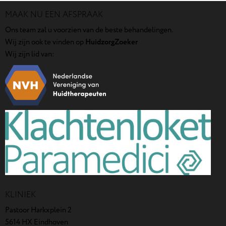
MAAK NU EEN AFSPRAAK
Ons team zal u voorzien van de beste behandelingen.
Wij zijn ook te vinden op
HuidzorgZoeker
Wij zijn lid van:
KLINIEK
Pastoor Harkxplein 2
5614 HX Eindhoven