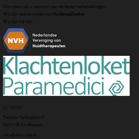
Ons team zal u voorzien van de beste behandelingen.
Wij zijn ook te vinden op
HuidzorgZoeker
Wij zijn lid van:
KLINIEK
Pastoor Harkxplein 2
5614 HX Eindhoven
info@skin-city.nl