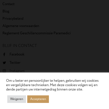
Contact
Blog
Privacybeleid
Algemene voorwaarden
Reglement Geschillencommissie Paramedici
BLIJF IN CONTACT
Facebook
Twitter
Instagram
Youtube
Om u beter en persoonlijker te helpen, gebruiken wij cookies
en vergelijkbare technieken. Met deze cookies volgen wij en
derde partijen uw internetgedrag binnen onze site.
Weigeren
Accepteren
SkinCity Huidkliniek B.V. © 2026. All Rights Reserved. Concept by
Studio Van Elten