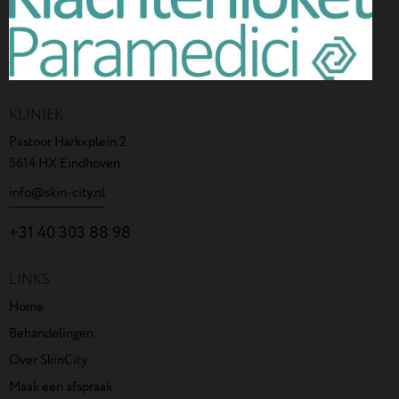
KLINIEK
Pastoor Harkxplein 2
5614 HX Eindhoven
info@skin-city.nl
+31 40 303 88 98
LINKS
Home
Behandelingen
Over SkinCity
Maak een afspraak