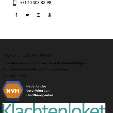
+31 40 303 88 98
MAAK NU EEN AFSPRAAK
Ons team zal u voorzien van de beste behandelingen.
Wij zijn ook te vinden op
HuidzorgZoeker
Wij zijn lid van: