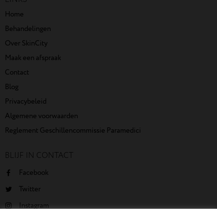
Home
Behandelingen
Over SkinCity
Maak een afspraak
Contact
Blog
Privacybeleid
Algemene voorwaarden
Reglement Geschillencommissie Paramedici
BLIJF IN CONTACT
Facebook
Twitter
Instagram