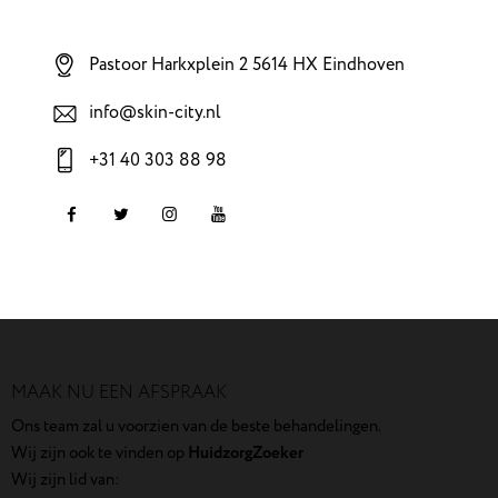
Pastoor Harkxplein 2 5614 HX Eindhoven
info@skin-city.nl
+31 40 303 88 98
MAAK NU EEN AFSPRAAK
Ons team zal u voorzien van de beste behandelingen.
Wij zijn ook te vinden op
HuidzorgZoeker
Wij zijn lid van: