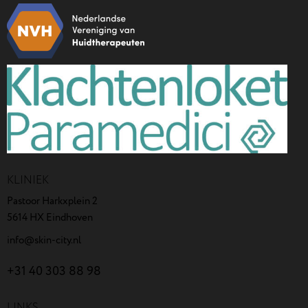
KLINIEK
Pastoor Harkxplein 2
5614 HX Eindhoven
info@skin-city.nl
+31 40 303 88 98
LINKS