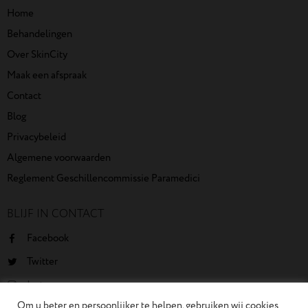
Home
Behandelingen
Over SkinCity
Maak een afspraak
Contact
Blog
Privacybeleid
Algemene voorwaarden
Reglement Geschillencommissie Paramedici
BLIJF IN CONTACT
Facebook
Twitter
Instagram
Om u beter en persoonlijker te helpen, gebruiken wij cookies