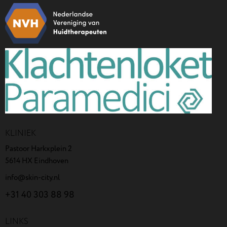
KLINIEK
Pastoor Harkxplein 2
5614 HX Eindhoven
info@skin-city.nl
+31 40 303 88 98
LINKS