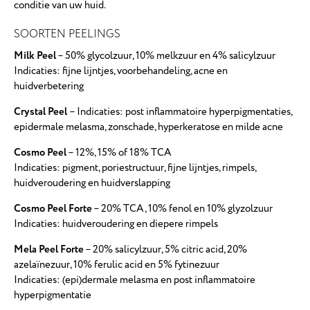
conditie van uw huid.
SOORTEN PEELINGS
Milk Peel
– 50% glycolzuur, 10% melkzuur en 4% salicylzuur
Indicaties: fijne lijntjes, voorbehandeling, acne en
huidverbetering
Crystal Peel
– Indicaties: post inflammatoire hyperpigmentaties,
epidermale melasma, zonschade, hyperkeratose en milde acne
Cosmo Peel
– 12%, 15% of 18% TCA
Indicaties: pigment, poriestructuur, fijne lijntjes, rimpels,
huidveroudering en huidverslapping
Cosmo Peel Forte
– 20% TCA, 10% fenol en 10% glyzolzuur
Indicaties: huidveroudering en diepere rimpels
Mela Peel Forte
– 20% salicylzuur, 5% citric acid, 20%
azelaïnezuur, 10% ferulic acid en 5% fytinezuur
Indicaties: (epi)dermale melasma en post inflammatoire
hyperpigmentatie