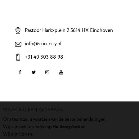
Pastoor Harkxplein 2 5614 HX Eindhoven
info@skin-city.nl
+31 40 303 88 98
MAAK NU EEN AFSPRAAK
Ons team zal u voorzien van de beste behandelingen.
Wij zijn ook te vinden op
HuidzorgZoeker
Wij zijn lid van: